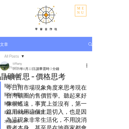
ME
NU
文章
All Posts
tiffany
All Posts
2023年6月22日
讀畢需時 3 分鐘
晶礦哲思 - 價格思考
關於療癒
關於分享
今日用市場現象角度來思考現在
關於水晶
台灣礦圈的售價哲學。聽起來好
像很遙遠，事實上並沒有，第一
關於故事
篇用就用這個主題切入，也是因
助人工作者的心理素質
為這現象非常生活化，不用說消
水晶故事
費者本身，甚至是在地商家都會