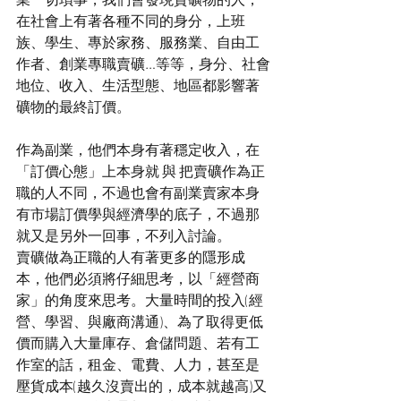
在社會上有著各種不同的身分，上班
族、學生、專於家務、服務業、自由工
作者、創業專職賣礦…等等，身分、社會
地位、收入、生活型態、地區都影響著
礦物的最終訂價。
作為副業，他們本身有著穩定收入，在
「訂價心態」上本身就 與 把賣礦作為正
職的人不同，不過也會有副業賣家本身
有市場訂價學與經濟學的底子，不過那
就又是另外一回事，不列入討論。
賣礦做為正職的人有著更多的隱形成
本，他們必須將仔細思考，以「經營商
家」的角度來思考。大量時間的投入(經
營、學習、與廠商溝通)、為了取得更低
價而購入大量庫存、倉儲問題、若有工
作室的話，租金、電費、人力，甚至是
壓貨成本(越久沒賣出的，成本就越高)又