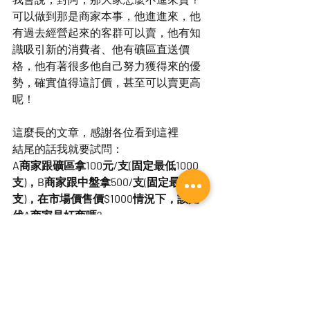
可以做到那是商家本事，他進進來，他
有過去經營起來的客群可以賣，他有知
識吸引新的消費者、他有礦區直送價
格，他有著很多他自己努力獲得來的優
勢，確實值得這訂價，甚至可以賣更高
呢！
這麼長的文章，感謝各位看到這裡
結尾的話我就要試問：
A商家跟礦區拿100元/支(固定最低1000
支)，B商家跟中盤拿500/支(固定最低50
支)，在市場價售價$1000情況下，該撻
伐A商家是奸商嗎?
✨此篇貼文延伸的討論都放在IG精選動
態：
#晶礦哲思
#晶礦哲思
#宇宙合作社
#水曜日水晶
#水